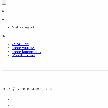
Archiwa
Kategorie
Brak kategorii
Meta
Zaloguj się
Kanał wpisów
Kanał komentarzy
WordPress.org
2026
ⓒ Natalia Mikołajczuk